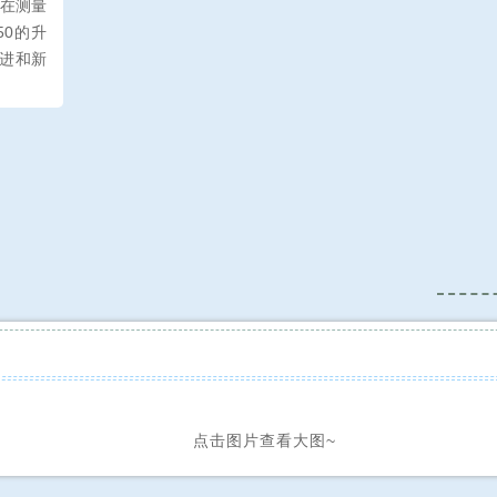
G2在测量
50的升
进和新
点击图片查看大图~