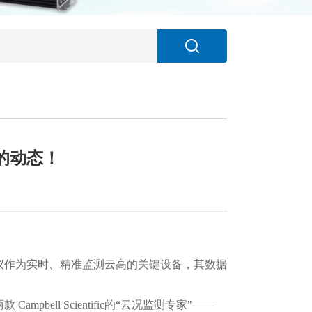
云”的动态！
仪作为实时、精准监测云高的关键设备，其数据
ll Scientific的“云况监测专家"——