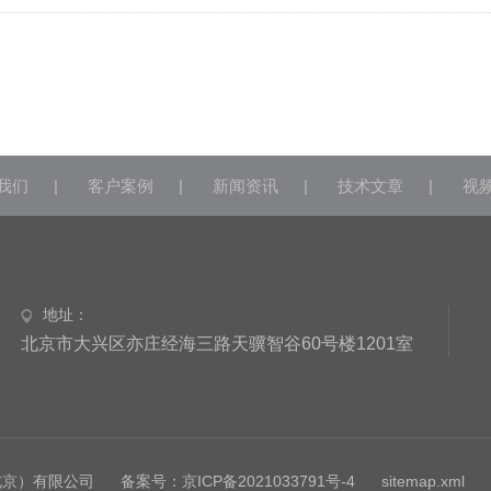
我们
|
客户案例
|
新闻资讯
|
技术文章
|
视
地址：
北京市大兴区亦庄经海三路天骥智谷60号楼1201室
北京）有限公司
备案号：京ICP备2021033791号-4
sitemap.xml