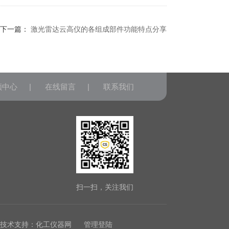
下一篇：
激光雷达云高仪的各组成部件功能特点分享
频中心
|
在线留言
|
联系我们
扫一扫，关注我们
技术支持：
化工仪器网
管理登陆