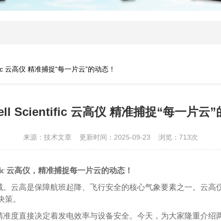
ntific 云高仪 精准捕捉“每一片云”的动态！
ell Scientific 云高仪 精准捕捉“每一片
来源：技术文章 更新时间：2025-09-23 浏览：713次
ntific 云高仪，精准捕捉每一片云的动态！
域。云高是保障航班起降、飞行安全的核心气象要素之一。云高
决策。
接决定着发电效率与设备安全。今天，为大家隆重介绍两款 Campbe