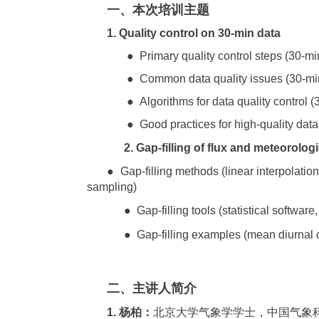
一、本次培训主题
1.
Quality control on 30-min data
●
Primary quality control steps (30-mi
●
Common data quality issues (30-mi
●
Algorithms for data quality control 
●
Good practices for high-quality data
2.
Gap-filling of flux and meteorolog
●
Gap-filling methods (linear interpolati
sampling)
●
Gap-filling tools (statistical softwar
●
Gap-filling examples (mean diurnal
二、主讲人简介
1. 杨柏：
北京大学气象学学士，中国气象科学研究