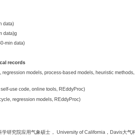
n data)
n data)
g
(30-min data)
ical records
on, regression models, process-based models, heuristic methods,
e, self-use code, online tools, REddyProc)
 cycle, regression models, REddyProc)
院应用气象硕士， University of California，Da