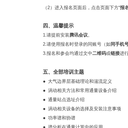
（2）进入报名页面后，点击页面下方“
报
四、温馨提示
1.请提前安装
腾讯会议
。
2.请使用报名时登录的同账号（如
同手机
3.报名和参会均通过文中
二维码
或
链接
进
五、全部培训主题
● 大气边界层基础理论和湍流定义
● 涡动相关方法和常用通量设备介绍
● 通量站点选址介绍
● 涡动相关设备的选择及安装注意事项
● 功率谱和协谱
● 谱分析在通量计算中的应用