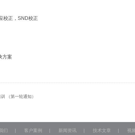
应校正，SND校正
决方案
培训 （第一轮通知）
我们
|
客户案例
|
新闻资讯
|
技术文章
|
视