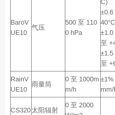
C)
±0.6
BaroV
500 至 110
40°C
气压
UE10
0 hPa
±1.0
至 +
±1.5
至 +
RainV
0 至 1000m
±1% 
雨量筒
UE10
m/h
mm/
0 至 2000
CS320
太阳辐射