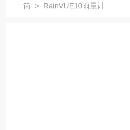
筒
> RainVUE10雨量计