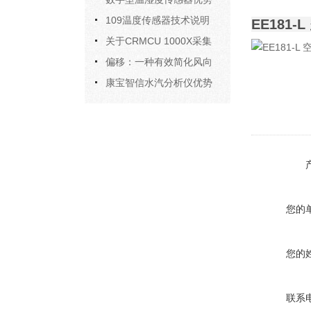
特点介绍
109温度传感器技术说明
EE181
关于CRMCU 1000X采集
系统技术规格
偏移：一种有效简化风向
传感器安装的方法
康宝智信水汽分析仪优势
与特点
您的
您的
联系