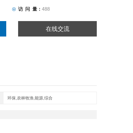
访 问 量：
488
在线交流
环保,农林牧渔,能源,综合