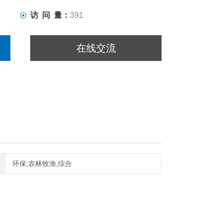
访 问 量：
391
在线交流
环保,农林牧渔,综合