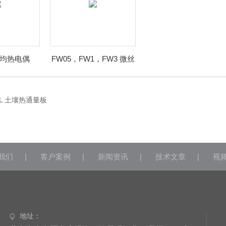
 平均热电偶
FW05，FW1，FW3 微丝
式热电偶
1-L 土壤热通量板
我们
|
客户案例
|
新闻资讯
|
技术文章
|
视
地址：