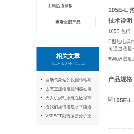
土壤热通量板
105E-L
技术说明
查看全部产品
105E 
E型热电偶
可通过测量
相关文章
热电偶温度
RELATED ARTICLES
产品规格
自动气象站的数据传输与
存储应用
固态直流继电控制器在电
力系统中的优势与挑战
无人机涡动系统在区域蒸
散率观测研究中的应用
看我们如何搭建水下隧道
结构安全监测系统
VSPECT频谱振弦分析技
术